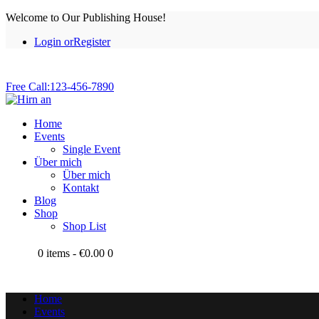
Welcome to Our Publishing House!
Login or
Register
Free Call:
123-456-7890
Home
Events
Single Event
Über mich
Über mich
Kontakt
Blog
Shop
Shop List
0 items
-
€0.00
0
Home
Events