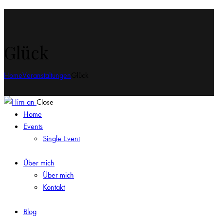
Glück
Home
Veranstaltungen
Glück
Close
Home
Events
Single Event
Über mich
Über mich
Kontakt
Blog