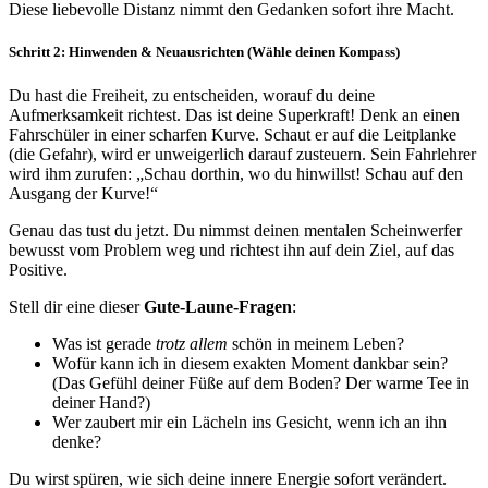
Diese liebevolle Distanz nimmt den Gedanken sofort ihre Macht.
Schritt 2: Hinwenden & Neuausrichten (Wähle deinen Kompass)
Du hast die Freiheit, zu entscheiden, worauf du deine
Aufmerksamkeit richtest. Das ist deine Superkraft! Denk an einen
Fahrschüler in einer scharfen Kurve. Schaut er auf die Leitplanke
(die Gefahr), wird er unweigerlich darauf zusteuern. Sein Fahrlehrer
wird ihm zurufen: „Schau dorthin, wo du hinwillst! Schau auf den
Ausgang der Kurve!“
Genau das tust du jetzt. Du nimmst deinen mentalen Scheinwerfer
bewusst vom Problem weg und richtest ihn auf dein Ziel, auf das
Positive.
Stell dir eine dieser
Gute-Laune-Fragen
:
Was ist gerade
trotz allem
schön in meinem Leben?
Wofür kann ich in diesem exakten Moment dankbar sein?
(Das Gefühl deiner Füße auf dem Boden? Der warme Tee in
deiner Hand?)
Wer zaubert mir ein Lächeln ins Gesicht, wenn ich an ihn
denke?
Du wirst spüren, wie sich deine innere Energie sofort verändert.