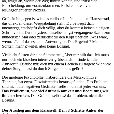
an, wägst ab, wohin der Weg führen könnte, und triffst eine
Entscheidung, um voranzukommen. Es ist ein kreativer,
lösungsorientierter Prozess.
Grübeln hingegen ist wie das endlose Laufen in einem Hamsterrad,
das direkt an dieser Weggabelung steht. Du bewegst dich
unentwegt, erschöpfst dich völlig, aber du kommst keinen einzigen
Schritt voran. Du analysierst dieselbe, längst vergangene Szene zum
hundertsten Mal oder zerbrichst dir den Kopf über ein „Was wäre,
wenn…“, auf das es keine Antwort gibt. Das Ergebnis? Mehr
Sorgen, mehr Zweifel, aber keine Lösung.
Vielleicht flüstert dir eine Stimme zu: „Aber mir hilft das! Ich muss
nur noch ein bisschen intensiver grübeln, dann finde ich die
Antwort!“ Erlaube mir, dich mit einem Lächeln zu fragen: Wie viele
deiner Sorgen hast du durch Sorgen bereits gelöst?
Die moderne Psychologie, insbesondere die Metakognitive
Therapie, hat etwas Faszinierendes herausgefunden: Das Problem
sind nicht die negativen Gedanken selbst – die hat jeder von uns.
Das Problem ist, wie viel Aufmerksamkeit und Bedeutung wir
ihnen schenken.
Das Grübeln selbst
ist
das Problem, nicht die
Lösung.
Der Ausstieg aus dem Karussell: Dein 3-Schritte-Anker der