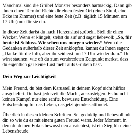
Manchmal sind die Grübel-Monster besonders hartnäckig. Dann gib
ihnen einen Termin! Richte dir einen festen Ort (einen Stuhl, eine
Ecke im Zimmer) und eine feste Zeit (z.B. täglich 15 Minuten um
17 Uhr) nur für sie ein.
In dieser Zeit darfst du nach Herzenslust grübeln. Stell dir einen
Wecker. Wenn er klingelt, stehst du auf und sagst liebevoll:
„So, für
heute ist Schluss. Wir sehen uns morgen wieder.“
Wenn die
Gedanken außerhalb dieser Zeit anklopfen, kannst du ihnen sagen:
„Danke für die Info, aber ihr seid erst um 17 Uhr wieder dran.“ Du
wirst staunen, wie oft du zum verabredeten Zeitpunkt merkst, dass
du eigentlich gar keine Lust mehr aufs Grübeln hast.
Dein Weg zur Leichtigkeit
Mein Freund, du bist dem Karussell in deinem Kopf nicht hilflos
ausgeliefert. Du hast jederzeit die Macht, auszusteigen. Es braucht
keinen Kampf, nur eine sanfte, bewusste Entscheidung. Eine
Entscheidung für das Leben, das jetzt gerade stattfindet.
Übe dich in diesen kleinen Schritten. Sei geduldig und liebevoll mit
dir, so wie du es mit einem guten Freund wärst. Jeder Moment, in
dem du deinen Fokus bewusst neu ausrichtest, ist ein Sieg für deine
Lebensfreude.