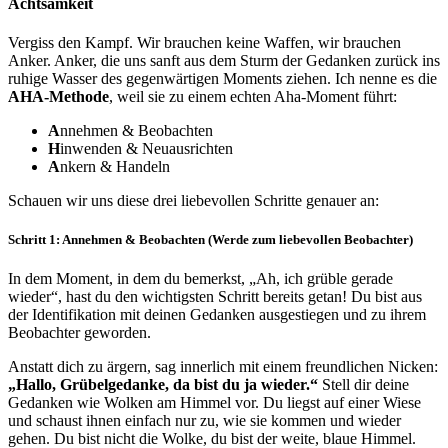
Achtsamkeit
Vergiss den Kampf. Wir brauchen keine Waffen, wir brauchen
Anker. Anker, die uns sanft aus dem Sturm der Gedanken zurück ins
ruhige Wasser des gegenwärtigen Moments ziehen. Ich nenne es die
AHA-Methode
, weil sie zu einem echten Aha-Moment führt:
A
nnehmen & Beobachten
H
inwenden & Neuausrichten
A
nkern & Handeln
Schauen wir uns diese drei liebevollen Schritte genauer an:
Schritt 1: Annehmen & Beobachten (Werde zum liebevollen Beobachter)
In dem Moment, in dem du bemerkst, „Ah, ich grüble gerade
wieder“, hast du den wichtigsten Schritt bereits getan! Du bist aus
der Identifikation mit deinen Gedanken ausgestiegen und zu ihrem
Beobachter geworden.
Anstatt dich zu ärgern, sag innerlich mit einem freundlichen Nicken:
„Hallo, Grübelgedanke, da bist du ja wieder.“
Stell dir deine
Gedanken wie Wolken am Himmel vor. Du liegst auf einer Wiese
und schaust ihnen einfach nur zu, wie sie kommen und wieder
gehen. Du bist nicht die Wolke, du bist der weite, blaue Himmel.