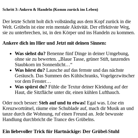
Schritt 3: Ankern & Handeln (Komm zurück ins Leben)
Der letzte Schritt holt dich vollständig aus dem Kopf zurück in die
Welt. Grübeln ist eine rein mentale Aktivität. Der effektivste Weg,
sie zu unterbrechen, ist, in den Körper und ins Handeln zu kommen.
Ankere dich im Hier und Jetzt mit deinen Sinnen:
Was siehst du?
Benenne fünf Dinge in deiner Umgebung,
ohne sie zu bewerten. „Blaue Tasse, grüner Stift, tanzendes
Staubkorn im Sonnenlicht…“
Was hörst du?
Lausche auf das fernste und das nächste
Geräusch. Das Summen des Kühlschranks, Vogelgezwitscher
vor dem Fenster…
Was spürst du?
Fühle die Textur deiner Kleidung auf der
Haut, die Sitzfläche unter dir, einen kühlen Lufthauch.
Oder noch besser:
Steh auf und tu etwas!
Egal was. Löse ein
Kreuzworträtsel, räume eine Schublade auf, mach dir Musik an und
tanze durch die Wohnung, ruf einen Freund an. Jede bewusste
Handlung durchbricht die Trance des Grübelns.
Ein liebevoller Trick für Hartnäckige: Der Grübel-Stuhl