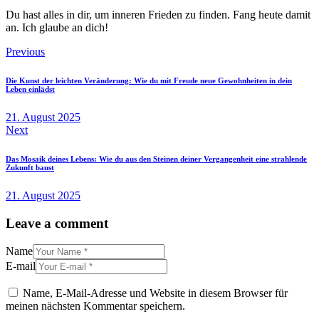
Du hast alles in dir, um inneren Frieden zu finden. Fang heute damit
an. Ich glaube an dich!
Beitragsnavigation
Previous
Die Kunst der leichten Veränderung: Wie du mit Freude neue Gewohnheiten in dein
Leben einlädst
21. August 2025
Next
Das Mosaik deines Lebens: Wie du aus den Steinen deiner Vergangenheit eine strahlende
Zukunft baust
21. August 2025
Leave a comment
Name
E-mail
Name, E-Mail-Adresse und Website in diesem Browser für
meinen nächsten Kommentar speichern.